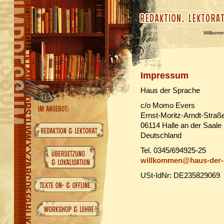
Willkom
Impressum
Haus der Sprache
c/o Momo Evers
Ernst-Moritz-Arndt-Straß
06114 Halle an der Saale
Deutschland
Tel. 0345/694925-25
willkommen@haus-der-
USt-IdNr: DE235829069