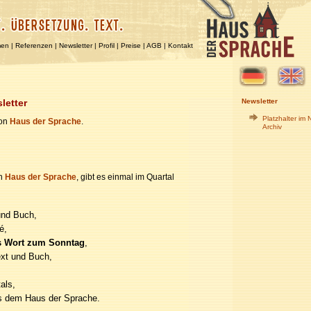
men
|
Referenzen
|
Newsletter
|
Profil
|
Preise
|
AGB
|
Kontakt
letter
Newsletter
Platzhalter im 
von
Haus der Sprache
.
Archiv
on
Haus der Sprache
, gibt es einmal im Quartal
und Buch,
é,
s Wort zum Sonntag
,
ext und Buch,
als,
s dem Haus der Sprache.