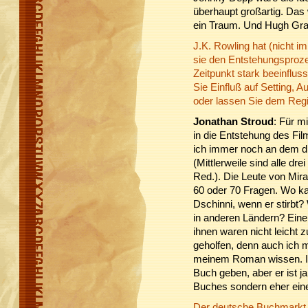
überhaupt großartig. Das 
ein Traum. Und Hugh Gra
J.K. Rowling hat (nicht i
sie den Entstehungsproze
Zeitpunkt stark beeinflus
Sie Einfluß auf Setting, 
oder lassen Sie dem Regi
Jonathan Stroud
: Für m
in die Entstehung des Fil
ich immer noch an dem dri
(Mittlerweile sind alle dr
Red.). Die Leute von Mir
60 oder 70 Fragen. Wo k
Dschinni, wenn er stirbt?
in anderen Ländern? Eine
ihnen waren nicht leicht 
geholfen, denn auch ich m
meinem Roman wissen. Im
Buch geben, aber er ist 
Buches sondern eher eine 
Der deutsche Buchmarkt w