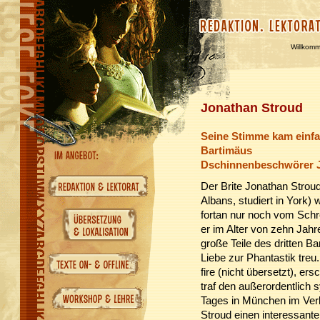
Willkom
Jonathan Stroud
Seine Stimme kam einf
Bartimäus
Dschinnenbeschwörer J
Der Brite Jonathan Strou
Albans, studiert in York) 
fortan nur noch vom Schre
er im Alter von zehn Jahr
große Teile des dritten Ba
Liebe zur Phantastik treu
fire (nicht übersetzt), 
traf den außerordentlich
Tages in München im Ve
Stroud einen interessant