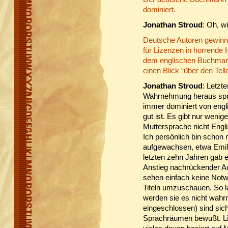
dominiert.
Jonathan Stroud
: Oh, w
Deutsche Autoren gewinne
für Lizenzen in horrende 
dem englischen Buchmark
einen Blick “über den Tell
Jonathan Stroud
: Letzt
Wahrnehmung heraus spr
immer dominiert von engli
gut ist. Es gibt nur weni
Muttersprache nicht Engli
Ich persönlich bin schon
aufgewachsen, etwa Emil 
letzten zehn Jahren gab 
Anstieg nachrückender Au
sehen einfach keine Notw
Titeln umzuschauen. So la
werden sie es nicht wahr
eingeschlossen) sind sich
Sprachräumen bewußt. Liter