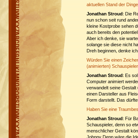
aktuellen Stand der Ding
Jonathan Stroud
: Die R
nun schon seit rund ander
kleine Kostprobe sehen d
auch bereits den potentiel
Aber ich denke, sie warte
solange sie diese nicht h
Dreh beginnen, denke ich
Würden Sie einen Zeichen
(animierten) Schauspieler
Jonathan Stroud
: Es so
Computer animiert werden
verwandelt seine Gestalt 
einen Darsteller aus Flei
Form darstellt. Das dürft
Haben Sie eine Traumbe
Jonathan Stroud
: Für B
Schauspieler, denn so et
menschlicher Gestalt könnt
Johnny Depp wäre die Ide