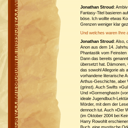
Jonathan Stroud
: Ambiv
Fantasy-Titel basieren a
böse. Ich wollte etwas K
Grenzen weniger klar g
Und welches waren Ihre 
Jonathan Stroud
: Also,
Anon aus dem 14. Jahrhun
Phantastik vom Feinsten 
Dann das bereits genannt
übersetzt hat. Dämonen, G
das sowohl Allegorie als 
vorhandene literarische A
Arthus-Geschichte, aber
(grinst). Auch Swifts »Gul
Und »Gormenghast« (von
ideale Jugendbuch-Lektüre
Mörder, mit dem der Leser
dennoch tut. Auch »Der 
(im Oktober 2004 bei Kei
Harry Rowohlt erschienen
Buch, eine mystische Ode