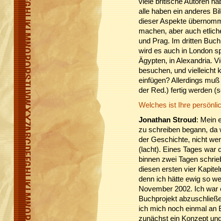
viele britische Autoren h
alle haben ein anderes Bi
dieser Aspekte übernom
machen, aber auch etliche
und Prag. Im dritten Buch 
wird es auch in London sp
Ägypten, in Alexandria. V
besuchen, und vielleicht
einfügen? Allerdings muß
der Red.) fertig werden (s
Welches ist Ihre persönl
Jonathan Stroud
: Mein e
zu schreiben begann, da w
der Geschichte, nicht we
(lacht). Eines Tages war
binnen zwei Tagen schrieb
diesen ersten vier Kapit
denn ich hätte ewig so w
November 2002. Ich war e
Buchprojekt abzuschließe
ich mich noch einmal an B
zunächst ein Konzept un