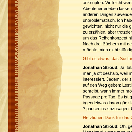
anknüpfen. Vielleicht we
Abenteuer erleben lassen
anderen Dingen zuwenden.
unproblematisch. Ich hab
gewichten, nicht nur die
zu erzählen, aber trotzde
um das Reihenkonzept nich
Nach drei Büchern mit de
möchte mich nicht ständig
Gibt es etwas, das Sie I
Jonathan Stroud
: Ja, ta
man ja oft deshalb, weil
interessiert. Jedem, der s
auf den Weg geben: Lest! 
schreibt, wann immer mög
Passage pro Tag. Es ist g
irgendetwas davon gänzli
? pausenlos sozusagen. 
Herzlichen Dank für das
Jonathan Stroud
: Oh, g