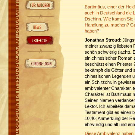
Bartimäus, einer der Hel
auch in Deutschland die L
Dschinn. Wie kamen Sie a
Handlung zu machen? Gab e
haben?
Jonathan Stroud
: Jüngs
meiner zwanzig liebsten 
schön schwierig (lacht). 
ein chinesischer Roman 
beschützt einen Priester 
bekämpft die Götter und s
chinesischen Legenden u
ein Schlitzohr, in gewisse
ambivalenter Charakter, t
Charakter ist Bartimäus
Seinen Namen verdanken 
Lektor. Ich arbeitete dam
Testament gibt es einen 
10,46; Anmerkung der Red
ehrwürdig und alt und erin
Diese Ambivalenz haben v