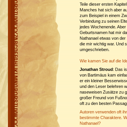
Teile dieser ersten Kapite
Manches hat sich aber au
zum Beispiel in einem Z
Verbindung zu seinen Elt
jedes Wochenende. Aber 
Geburtsnamen hat mir das
Nathanael etwas von de
die mir wichtig war. Und 
umgeschrieben.
Wie kamen Sie auf die Id
Jonathan Stroud
: Das i
von Bartimäus kam einfa
er ein kleiner Besserwiss
und den Leser belehren wi
naseweisen Zusätze zu g
großer Freund von Fußno
oft zu den besten Passage
Autoren verwenden oft ih
bestimmte Charaktere. Wi
Nathanael?