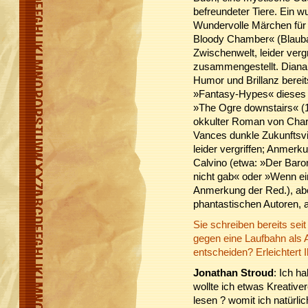
befreundeter Tiere. Ein 
Wundervolle Märchen für
Bloody Chamber« (Blauba
Zwischenwelt, leider verg
zusammengestellt. Diana W
Humor und Brillanz berei
»Fantasy-Hypes« dieses 
»The Ogre downstairs« (
okkulter Roman von Charl
Vances dunkle Zukunftsvi
leider vergriffen; Anmerku
Calvino (etwa: »Der Baro
nicht gab« oder »Wenn ei
Anmerkung der Red.), abe
phantastischen Autoren, 
Sie schreiben bereits sei
gegen eine Laufbahn als Au
entscheiden? Erleichtert 
Jonathan Stroud
: Ich h
wollte ich etwas Kreative
lesen ? womit ich natürlic