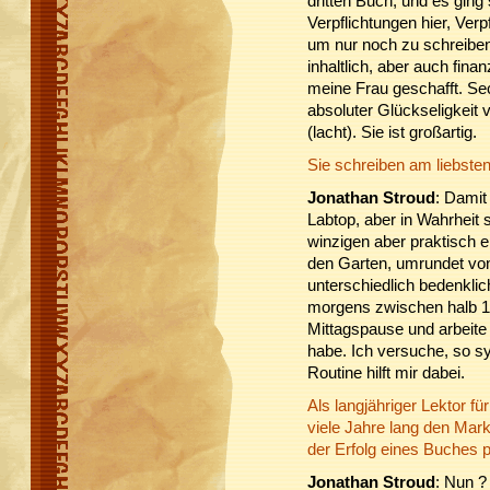
dritten Buch, und es ging
Verpflichtungen hier, Verp
um nur noch zu schreiben
inhaltlich, aber auch fina
meine Frau geschafft. Se
absoluter Glückseligkeit 
(lacht). Sie ist großartig.
Sie schreiben am liebste
Jonathan Stroud
: Damit
Labtop, aber in Wahrheit 
winzigen aber praktisch e
den Garten, umrundet von
unterschiedlich bedenklic
morgens zwischen halb 1
Mittagspause und arbeite s
habe. Ich versuche, so s
Routine hilft mir dabei.
Als langjähriger Lektor f
viele Jahre lang den Mar
der Erfolg eines Buches 
Jonathan Stroud
: Nun ?