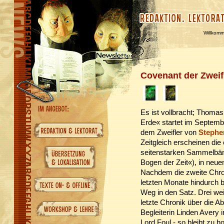
Willkom
Covenant der Zweif
Es ist vollbracht; Thoma
Erde« startet im Septemb
dem Zweifler von
Stephe
Zeitgleich erscheinen die
seitenstarken Sammelbän
Bogen der Zeit«), in neu
Nachdem die zweite Chro
letzten Monate hindurch b
Weg in den Satz. Drei weit
letzte Chronik über die 
Begleiterin Linden Avery
Lord Foul - so bleibt zu h