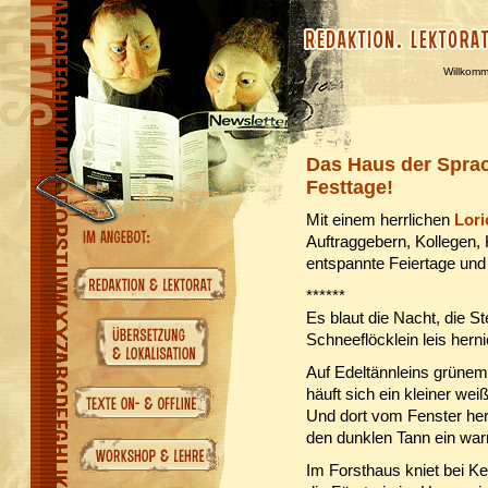
Willkom
Das Haus der Spra
Festtage!
Mit einem herrlichen
Lori
Auftraggebern, Kollegen,
entspannte Feiertage und 
******
Es blaut die Nacht, die St
Schneeflöcklein leis hern
Auf Edeltännleins grünem
häuft sich ein kleiner weiß
Und dort vom Fenster her
den dunklen Tann ein war
Im Forsthaus kniet bei 