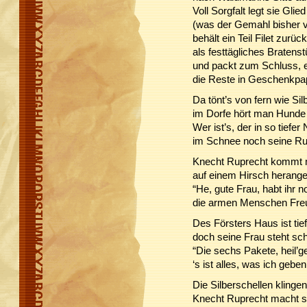
Voll Sorgfalt legt sie Glie
(was der Gemahl bisher v
behält ein Teil Filet zurück
als festtägliches Bratens
und packt zum Schluss, e
die Reste in Geschenkpap
Da tönt’s von fern wie Sil
im Dorfe hört man Hunde 
Wer ist’s, der in so tiefer
im Schnee noch seine R
Knecht Ruprecht kommt m
auf einem Hirsch heranger
“He, gute Frau, habt ihr 
die armen Menschen Fre
Des Försters Haus ist tief
doch seine Frau steht sch
“Die sechs Pakete, heil’g
‘s ist alles, was ich gebe
Die Silberschellen klingen
Knecht Ruprecht macht si