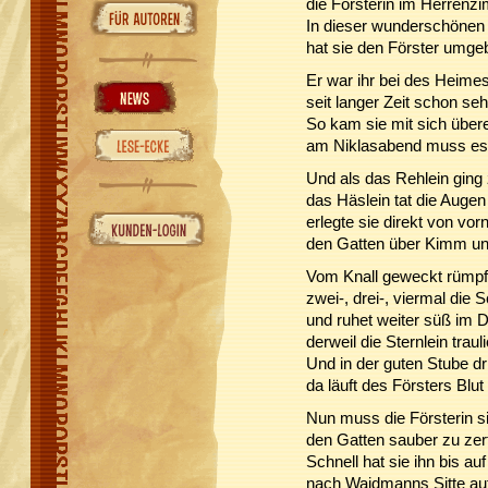
die Försterin im Herrenz
In dieser wunderschönen
hat sie den Förster umge
Er war ihr bei des Heime
seit langer Zeit schon se
So kam sie mit sich übere
am Niklasabend muss es 
Und als das Rehlein ging
das Häslein tat die Augen
erlegte sie direkt von vor
den Gatten über Kimm un
Vom Knall geweckt rümpf
zwei-, drei-, viermal die
und ruhet weiter süß im 
derweil die Sternlein traul
Und in der guten Stube d
da läuft des Försters Blut
Nun muss die Försterin si
den Gatten sauber zu zert
Schnell hat sie ihn bis au
nach Waidmanns Sitte au