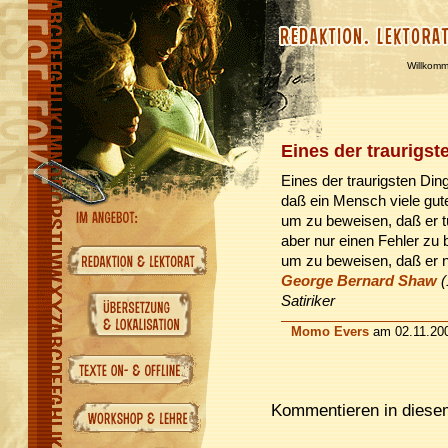
Willkom
Eines der traurigs
Eines der traurigsten Din
daß ein Mensch viele gut
um zu beweisen, daß er tü
aber nur einen Fehler zu
um zu beweisen, daß er ni
George Bernard Shaw
(
Satiriker
Momo Evers
am 02.11.200
Kommentieren in diesem