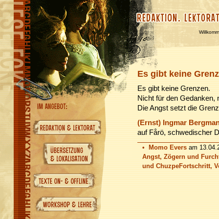
Willkom
Es gibt keine Gren
Es gibt keine Grenzen.
Nicht für den Gedanken, n
Die Angst setzt die Grenz
(Ernst) Ingmar Bergma
auf Fårö, schwedischer D
•
Momo Evers
am 13.04.2
Angst, Zögern und Furch
und Chuzpe
Fortschritt,