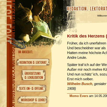
Willkom
Kritik des Herzens
Früher, da ich unerfahren
Und bescheidner war als 
Hatten meine höchste Ac
Andre Leute.
Später traf ich auf der We
Außer mir noch mehre Kä
Und nun schätz’ ich, soz
Erst mich selber.
Wilhelm Busch
, geniale
1908)
Momo Evers
am 14.05.20