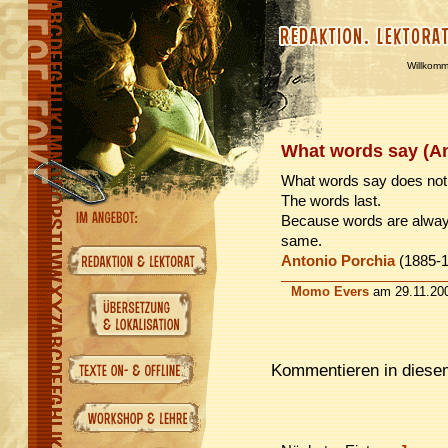
Willkom
What words say (An
What words say does not 
The words last.
Because words are always
same.
Antonio Porchia
(1885-19
Momo Evers
am 29.11.200
Kommentieren in diesem