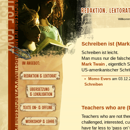
Willkom
Schreiben ist (Mark
Schreiben ist leicht.
Man muss nur die falsch
Mark Twain
, eigentlic
US-amerikanischer Schrift
•
Momo Evers
am 03.12.2
Schreiben
Teachers who are (
Teachers who are not th
challenged, interested, cu
have far less to ‘pass on’