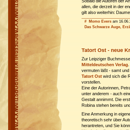
Sobald die Autoren der An
allen, die derzeit in der 
gilt also weiterhin: Daum
#
Momo Evers
am 16.06.2
Das Schwarze Auge, Erzä
Tatort Ost - neue 
Zur Leipziger Buchmesse 
Mitteldeutschen Verlag
.
vermuten läßt - samt und
Tatort Ost
wird sich die 
vorstellen.
Eine der Autorinnen, Petra
unter anderem - auch ein
Gestalt annimmt. Die erste
Robina stehen bereits und
Eine Anmerkung in eigene
theoretisch sehr über Aut
herantreten, und Sie kön