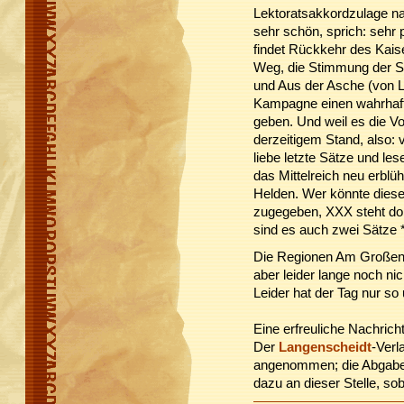
Lektoratsakkordzulage nac
sehr schön, sprich: sehr p
findet Rückkehr des Kaise
Weg, die Stimmung der S
und Aus der Asche (von 
Kampagne einen wahrhaft
geben. Und weil es die Vor
derzeitigem Stand, also: 
liebe letzte Sätze und le
das Mittelreich neu erblü
Helden. Wer könnte diese 
zugegeben, XXX steht do
sind es auch zwei Sätze 
Die Regionen Am Großen F
aber leider lange noch nic
Leider hat der Tag nur s
Eine erfreuliche Nachric
Der
Langenscheidt
-Verl
angenommen; die Abgabe f
dazu an dieser Stelle, so