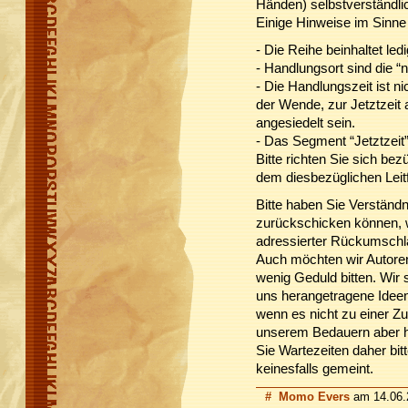
Händen) selbstverständl
Einige Hinweise im Sinne
- Die Reihe beinhaltet ledig
- Handlungsort sind die 
- Die Handlungszeit ist n
der Wende, zur Jetztzeit
angesiedelt sein.
- Das Segment “Jetztzeit”
Bitte richten Sie sich be
dem diesbezüglichen Leit
Bitte haben Sie Verständn
zurückschicken können, w
adressierter Rückumschla
Auch möchten wir Autoren,
wenig Geduld bitten. Wir 
uns herangetragene Idee
wenn es nicht zu einer 
unserem Bedauern aber h
Sie Wartezeiten daher bitt
keinesfalls gemeint.
#
Momo Evers
am 14.06.2