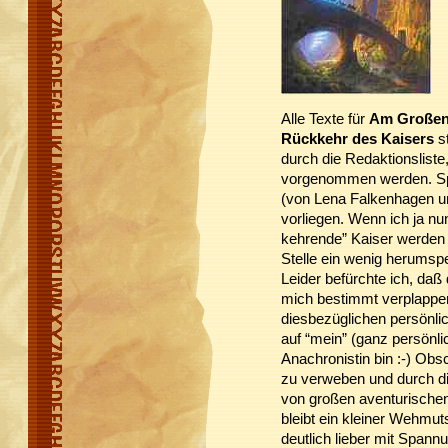
Alle Texte für
Am Großen
Rückkehr des Kaisers
st
durch die Redaktionslist
vorgenommen werden. Spä
(von Lena Falkenhagen u
vorliegen. Wenn ich ja nu
kehrende” Kaiser werden w
Stelle ein wenig herumsp
Leider befürchte ich, daß 
mich bestimmt verplappe
diesbezüglichen persönlic
auf “mein” (ganz persönli
Anachronistin bin :-) Obs
zu verweben und durch d
von großen aventurischen
bleibt ein kleiner Wehmut
deutlich lieber mit Spannun