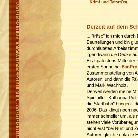
Krimi und TatortOst
,
Derzeit auf dem Schr
... “fräse” ich mich durch
Beurteilungen und bin glü
durchflutetes Arbeitszim
irgendwann die Decke auf
Bis spätestens Mitte de
ersten Sonne bei
FanPro
Zusammenstellung von Am 
Autoren, und dann die R
und Mark Wachholz.
Derweil werden meine Mitr
Spielhilfe - Katharina Piet
die Startbahn” bringen - 
2006. Das klingt noch nac
immer schneller um, als 
stehen viele Vorüberlegun
nicht erst “bei Nurti und
Autoren gleich konkrete