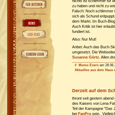
nichts ist schlimmer für 
zu haben und nicht zu wis
Falsch: Noch schlimmer i
sich als Schund entpuppt.
dem Markt. Im Buch-Blog
Auch Kritik ist hier erlaub
fundiert ist.
Also: Nur Mut!
Anbei: Auch das Buch-Sk
umgesetzt. Die Webseite
Susanne Görtz
. Allen d
#
Momo Evers
am 28.06.2
Aktuelles aus dem Haus 
Derzeit auf dem Schr
thront seit gestern abend 
des Kaisers von Lena Fal
Teil der Kampagne “Das J
bei
FanPro
sein. Vielleich